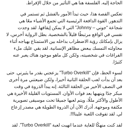
الحاجة إليه. الفلسفة هنا هي التأثير من خلال الإفراط.
تعكس القصة هذا، حيث تبدأ الأمور بالفشل ثم تستمر في
التدهور. القوة الدافعة الرئيسية التي تجمع الأشياء معًا هي
شجاعة “جوني – Johnny” التي لا يمكن إيقافها. لقد وجدت
نفسي في الواقع مرتبطًا قليلاً بالشخصية. بطل الرواية أخرس، لا
يزال بإمكانك رؤية الاضطراب بداخله بين الاستمتاع بهياجه أثناء
محاولته التمسك ببعض مظاهر الإنسانية. لقد بقي عليك ملء
الفراغات في شخصيته، ولكن كل ماهو موجود هناك يعبر عنه
كثيرًا.
لسوء الحظ، فإن “Turbo Overkill” يزعجني بقدر ما يثيرني. حتى
بعد أن بدأت لعب الحلقة الثانية أخيرا، ولكن ضيعتني مرة أخرى
في النصف الأخير من الحلقة الثالثة. إنه يبدأ الذروة في وقت
مبكر جدًا وينهيها بعد فوات الأوان. المستويات القليلة الأخيرة هي
الأطول والأكثر مللًا، ويتم لعبها جميعًا تحت موسيقى تصويرية
مكثفة وموجهة. أدرك الآن أن الذروة الطويلة هي مصدر إزعاج
لي. لقد تفوقت اللعبة علينا!!!.
لقد كنت منهكًا للغاية عندما انهيت لعبة “Turbo Overkill”. لقد