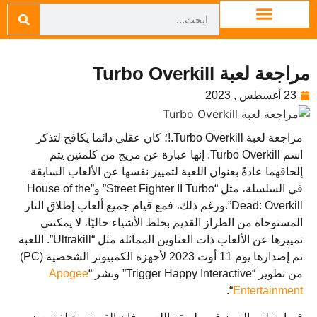
مراجعة لعبة Turbo Overkill
23 أغسطس , 2023
مراجعة لعبة Turbo Overkill.!؛ كان عقلي دائما يكافح لتذكر
اسم Turbo Overkill. إنها عبارة عن مزيج من كلمتين يتم
إلحاقهما عادةً بعنوان اللعبة لتمييز نفسها عن الألعاب السابقة
في السلسلة، مثل “Street Fighter II Turbo” و”House of the
Dead: Overkill”.ورغم ذلك، فمع قيام جميع ألعاب إطلاق النار
المستوحاة من الطراز القديم بخلط الأشياء حاليًا، لا يمكنني
تمييزها عن الألعاب ذات العناوين المماثلة مثل “Ultrakill”. اللعبة
تم إصدارها يوم 11 أوت 2023 لأجهزة الكمبيوتر الشخصية (PC)
من تطوير “Trigger Happy Interactive” ونشر “
Apogee
“.
Entertainment