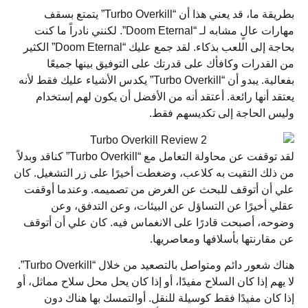
بطريقة ما، قد يعني هذا أن “Turbo Overkill” يتمتع بسقف
مهارات عالٍ مشابه لـ “Doom Eternal”. لكنني نادراً ما كنت
بحاجة إلى اللعب بذكاء. لقد جمع عليك “Doom Eternal” الكثير
من القدرات وكافأك على قدرتك على التوفيق بينها جميعًا
بفعالية. يبدو أن “Turbo Overkill” يكدس الأشياء عليك فقط لأنه
يعتقد أنها رائعة. أعتقد أنه من الأفضل أن يكون لهم إستخدام
وليس الحاجة إلى تكديسهم فقط.
لقد توقفت عن محاولة التعامل مع “Turbo Overkill” كناقد وبدلاً
من ذلك التقيت به كلاعب، وضغطت أخيرًا على زر التشغيل. كان
علي أن أتوقف للبحث عن الغرض من تصميمه. وعندما أوقفت
عقلي أخيرًا عن التساؤل عن البيئات، وعن التدفق، وعن
وضوحه، أصبحت قادرًا على الانغماس فيه. كان علي أن أتوقف
عن مقارنتها بأسلافها ومعاصريها.
هناك شعور دائم ومتواصل بالتصعيد من خلال “Turbo Overkill”.
لا يهم إذا كان السلاح مفيدًا، أو إذا كان يحل محل سلاح مماثل، أو
إذا كان مفيدًا فقط كوسيلة للنقل. أوالتمسك بها هناك دون