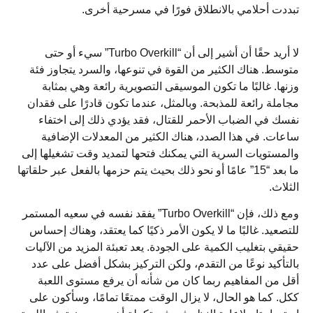
تبددت أحلامي بالانطلاق فورًا في مسرحية أخرى.
لا أريد حقًا أن أشير إلى أن “Turbo Overkill” سيء أو حتى
متوسط. هناك الكثير من القوة في تنوعها، والسرد يتجاوز فئة
وزنها. غالبًا ما تكون الموسيقى التصويرية رائعة وهي بمثابة
مجاملة رائعة للمذبحة. وبالمثل، عندما تكون قادرًا على فقدان
نفسك في الضباب الأحمر للقتال، فقد يؤدي ذلك إلى اختفاء
ساعات. في هذا الصدد، هناك الكثير من المعدلات الإضافية
والمستويات السرية التي يمكنك فتحها لتمديد وقت تشغيلها إلى
ما بعد “15” عامًا أو نحو ذلك بحيث يتم حزمها بالفعل عبر حلقاتها
الثلاث.
ومع ذلك، فإن “Turbo Overkill” يفقد نفسه في سعيه المستمر
للتصعيد. غالبًا ما لا يكون الأمر ذكيًا كما يعتقد، وهناك إحساس
حقيقي بتغليب الكمية على الجودة. يعد تعبئة المزيد من الآليات
بالتأكيد نوعًا من التقدم، ولكن التركيز بشكل أفضل على عدد
أقل من المفاهيم ربما كان من شأنه أن يرفع مستوى اللعبة
ككل. كما هو الحال، لا يزال الوقت ممتعًا تمامًا، وسأكون على