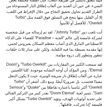
فيما يتعلق بالتميز في طريقة اللعب، فإن القصة مختلفة بعض
الشيء. في حين أن العديد من ألعاب إطلاق النار المستوحاة من
الطراز القديم تحاول تحقيق النجاح من خلال الإفراط في اللعب،
إلا أن القليل منها ينجح في التسلق فوق القمة مثل “Turbo
Overkill”، للأفضل أو للأسوأ.
أنت تلعب دور “Johnny Turbo”، لقد تم إرساله من قبل شخصية
لشركة غامضة إلى عالم “الجنة – Paradise” للقضاء على الذكاء
الاصطناعي المارق الذي أصاب معظم السكان بفيروس لحمي.
إنها مقدمة بسيطة بما فيه الكفاية، ولكن على مدار ثلاث حلقات،
تتطور وتتطور إلى ذروة مؤلمة.
لقد سمعت الكثير من المقارنات بين “Turbo Overkill” و”Doom
Eternal”، ومن المؤكد أن أوجه التشابه موجودة. كلتا اللعبتين
عبارة عن ألعاب إطلاق نار سريعة الوتيرة، حيث لا يكون التنقل
مفيدًا فحسب، بل ضروريًا أيضًا. ومع ذلك، أشعر أن “Turbo
Overkill” أكثر تناسبا باعتباره تقاطعًا بين “Quake” و”Serious
Sam”. تتميز لعبة “Doom Eternal” بقدر كبير من التركيز القتالي
على تحديد أولويات الهدف، وتؤيد “Turbo Overkill” بشكل أكبر
فلسفة “إذا تحركت، فاقتلها”.