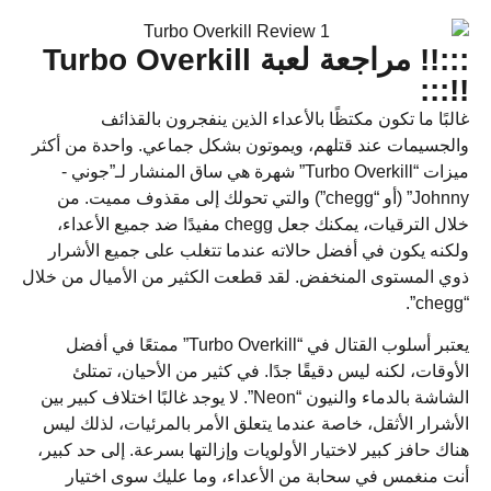
:::!! مراجعة لعبة Turbo Overkill
!!:::
غالبًا ما تكون مكتظًا بالأعداء الذين ينفجرون بالقذائف
والجسيمات عند قتلهم، ويموتون بشكل جماعي. واحدة من أكثر
ميزات “Turbo Overkill” شهرة هي ساق المنشار لـ”جوني -
Johnny” (أو “chegg”) والتي تحولك إلى مقذوف مميت. من
خلال الترقيات، يمكنك جعل chegg مفيدًا ضد جميع الأعداء،
ولكنه يكون في أفضل حالاته عندما تتغلب على جميع الأشرار
ذوي المستوى المنخفض. لقد قطعت الكثير من الأميال من خلال
“chegg”.
يعتبر أسلوب القتال في “Turbo Overkill” ممتعًا في أفضل
الأوقات، لكنه ليس دقيقًا جدًا. في كثير من الأحيان، تمتلئ
الشاشة بالدماء والنيون “Neon”. لا يوجد غالبًا اختلاف كبير بين
الأشرار الأثقل، خاصة عندما يتعلق الأمر بالمرئيات، لذلك ليس
هناك حافز كبير لاختيار الأولويات وإزالتها بسرعة. إلى حد كبير،
أنت منغمس في سحابة من الأعداء، وما عليك سوى اختيار