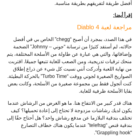
أفضل طريقة لتفريقهم بطريقة مناسبة.
إقرأ أيضا:
مراجعة لعبة Diablo 4
في هذا الصدد، بمجرد أن أصبح “chegg” الخاص بي في أفضل
حالاته، لم أستفد كثيرًا من ترسانة “جوني – Johnny” الضخمة
وإضافاتها، والتي هي عبارة عن طاولة من الأسلحة المختلفة، يتم
منحك ترقيات تدريجية، ومن الصعب للغاية تتبعها جميعًا. اقتربت
من نهاية اللعبة وأدركت أنني نسيت كل شيء عن ذراع إطلاق
الصواريخ الصغيرة لجوني ووقت “Turbo Time” بالحركة البطيئة.
كنت أتجول فقط بين مجموعة صغيرة من الأسلحة، وكانت بعض
بقايا الأسلحة ظرفية للغاية.
هناك قدر كبير من الانتفاخ هنا. ما هو الغرض من الرشاش عندما
يكون لديك رشاشات مزدوجة لا تحتاج إلى إعادة تحميلها؟ كيف
تختلف بندقية البلازما عن مدفع رشاش واحد؟ هل أحتاج حقًا إلى
بندقية قنص “telefrag” عندما يكون هناك خطاف التصارع
“Grappling hook”.