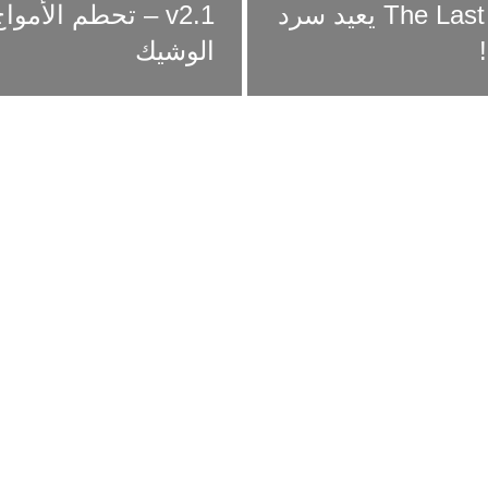
تحديث جديد لـ The Last of Us Part II Remastered يعيد سرد
v2.1 – تحطم الأموا
الوشيك