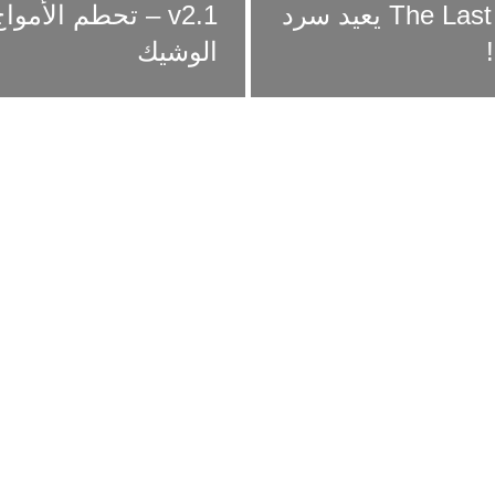
تحديث جديد لـ The Last of Us Part II Remastered يعيد سرد
v2.1 – تحطم الأموا
الوشيك