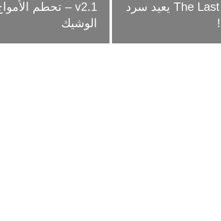
تحديث جديد لـ The Last of Us Part II Remastered يعيد سرد
v2.1 – تحطم الأموا
الوشيك