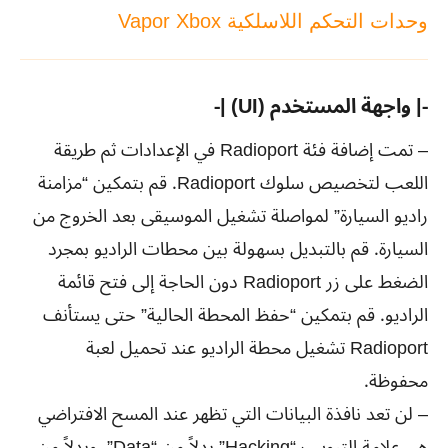
وحدات التحكم اللاسلكية Vapor Xbox
-| واجهة المستخدم (UI) |-
– تمت إضافة فئة Radioport في الإعدادات ثم طريقة
اللعب لتخصيص سلوك Radioport. قم بتمكين “مزامنة
راديو السيارة” لمواصلة تشغيل الموسيقى بعد الخروج من
السيارة. قم بالتبديل بسهولة بين محطات الراديو بمجرد
الضغط على زر Radioport دون الحاجة إلى فتح قائمة
الراديو. قم بتمكين “حفظ المحطة الحالية” حتى يستأنف
Radioport تشغيل محطة الراديو عند تحميل لعبة
محفوظة.
– لن تعد نافذة البيانات التي تظهر عند المسح الافتراضي
هي علامة التبويب “Hacking” بدلاً من “Data”. وبدلاً من