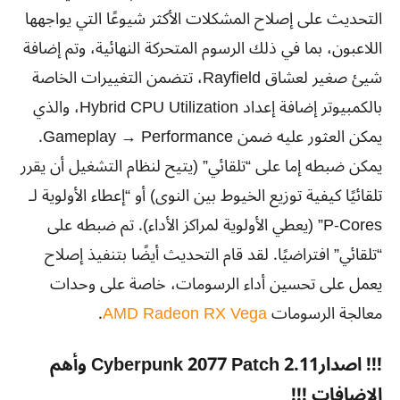
التحديث على إصلاح المشكلات الأكثر شيوعًا التي يواجهها
اللاعبون، بما في ذلك الرسوم المتحركة النهائية، وتم إضافة
شيئ صغير لعشاق Rayfield، تتضمن التغييرات الخاصة
بالكمبيوتر إضافة إعداد Hybrid CPU Utilization، والذي
يمكن العثور عليه ضمن Gameplay → Performance.
يمكن ضبطه إما على “تلقائي” (يتيح لنظام التشغيل أن يقرر
تلقائيًا كيفية توزيع الخيوط بين النوى) أو “إعطاء الأولوية لـ
P-Cores” (يعطي الأولوية لمراكز الأداء). تم ضبطه على
“تلقائي” افتراضيًا. لقد قام التحديث أيضًا بتنفيذ إصلاح
يعمل على تحسين أداء الرسومات، خاصة على وحدات
معالجة الرسومات
AMD Radeon RX Vega
.
!!! اصدارCyberpunk 2077 Patch 2.11 وأهم
الاضافات !!!