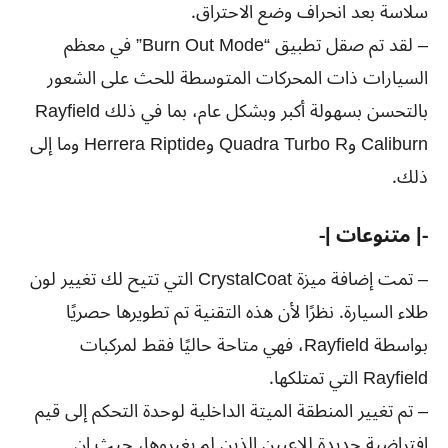
سلاسة بعد انحراف وضع الاحتراق.
– لقد تم صقل تطبيق “Burn Out Mode” في معظم
السيارات ذات المحركات المتوسطة للحث على الشعور
بالتحسن بسهولة أكبر وبشكل عام، بما في ذلك Rayfield
Caliburn وQuadra Turbo R وHerrera Riptide وما إلى
ذلك.
-| متنوعات |-
– تمت إضافة ميزة CrystalCoat التي تتيح لك تغيير لون
طلاء السيارة. نظرًا لأن هذه التقنية تم تطويرها حصريًا
بواسطة Rayfield، فهي متاحة حاليًا فقط لمركبات
Rayfield التي تمتلكها.
– تم تغيير المنطقة الميتة الداخلية لوحدة التحكم إلى قيم
افتراضية جديدة للاعبين الذين لم يغيروها، حيث إن