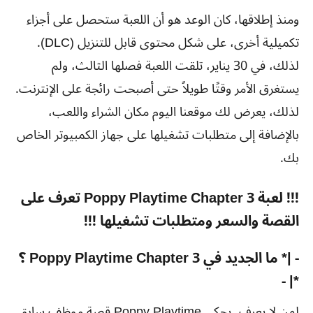
ومنذ إطلاقها، كان الوعد هو أن اللعبة ستحصل على أجزاء
تكميلية أخرى، على شكل محتوى قابل للتنزيل (DLC).
لذلك، في 30 يناير، تلقت اللعبة فصلها الثالث، ولم
يستغرق الأمر وقتًا طويلاً حتى أصبحت رائجة على الإنترنت.
لذلك، يعرض لك موقعنا اليوم مكان الشراء واللعب،
بالإضافة إلى متطلبات تشغيلها على جهاز الكمبيوتر الخاص
بك.
!!! لعبة Poppy Playtime Chapter 3 تعرف على
القصة والسعر ومتطلبات تشغيلها !!!
- |* ما الجديد في Poppy Playtime Chapter 3 ؟
*| -
لمن لا يعرف، يحكي Poppy Playtime قصة موظف سابق