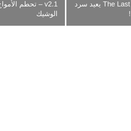
تحديث جديد لـ The Last of Us Part II Remastered يعيد سرد
v2.1 – تحطم الأموا
الوشيك